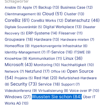
Schlagwörter
Backup
(13)
Business Case
(12)
Ansible
(5)
Apple
(7)
Cloud
(51)
Cluster
(13)
Clientmanagement
(6)
CoreBiz
(61)
Datenschutz
(46)
CoreBiz Works
(12)
Digital Workplace
(13)
Digitale Souveränität
(5)
Disaster
ERP-Systeme
(14)
Fileserver
(11)
Recovery
(5)
Groupware
(18)
Hardware
(13)
Hardware mieten
(7)
Homeoffice
(9)
Hyperkonvergente Infrastruktur
(6)
IT-Service
(16)
ITSME
(9)
Identity-Management
(7)
Linux
(36)
KnowHow
(9)
Kommunikation
(11)
Microsoft
(43)
Monitoring
(10)
Nachhaltigkeit
(10)
Open Source
Netzfund
(17)
Network
(7)
Office
(4)
(54)
Red Hat
(20)
Refurbished-Hardware
Projekte
(5)
Security
(73)
Service
(18)
(8)
Support
(7)
Videokonferenz
(9)
Virtualisierung
(8)
Voice over IP
(10)
Wussten Sie schon
(84)
Windows
(27)
Über IT
Works AG
(10)