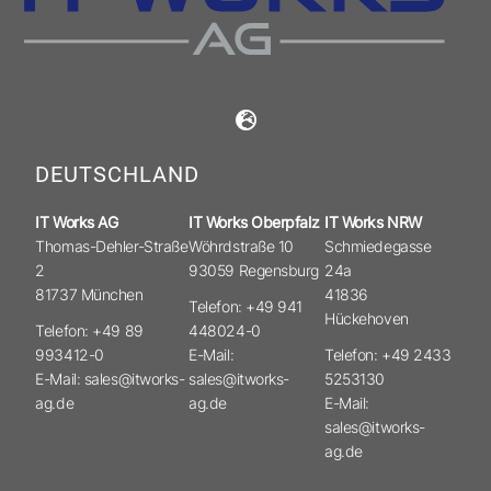
DEUTSCHLAND
IT Works AG
IT Works Oberpfalz
IT Works NRW
Thomas-Dehler-Straße
Wöhrdstraße 10
Schmiedegasse
2
93059 Regensburg
24a
81737 München
41836
Telefon: +49 941
Hückehoven
Telefon: +49 89
448024-0
993412-0
E-Mail:
Telefon: +49 2433
E-Mail: sales@itworks-
sales@itworks-
5253130
ag.de
ag.de
E-Mail:
sales@itworks-
ag.de