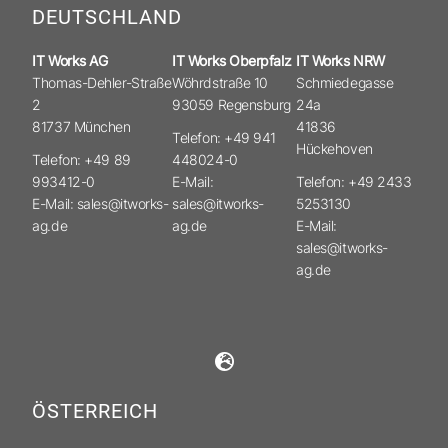
DEUTSCHLAND
IT Works AG
IT Works Oberpfalz
IT Works NRW
Thomas-Dehler-Straße
Wöhrdstraße 10
Schmiedegasse
2
93059 Regensburg
24a
81737 München
41836
Telefon: +49 941
Hückehoven
Telefon: +49 89
448024-0
993412-0
E-Mail:
Telefon: +49 2433
E-Mail: sales@itworks-
sales@itworks-
5253130
ag.de
ag.de
E-Mail:
sales@itworks-
ag.de
ÖSTERREICH