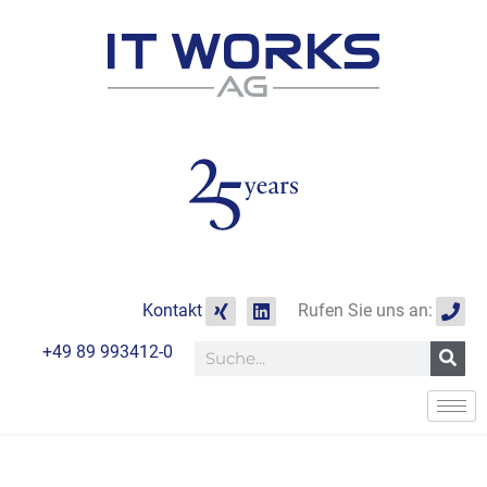
Zum
Inhalt
springen
X
L
P
Kontakt
Rufen Sie uns an:
i
i
h
n
n
o
+49 89 993412-0
Suche
g
k
n
e
e
d
i
n