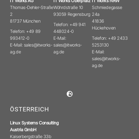
IT Works AG
IT Works Oberpfalz
IT Works NRW
Thomas-Dehler-Straße
Wöhrdstraße 10
Schmiedegasse
2
93059 Regensburg
24a
81737 München
41836
Telefon: +49 941
Hückehoven
Telefon: +49 89
448024-0
993412-0
E-Mail:
Telefon: +49 2433
E-Mail: sales@itworks-
sales@itworks-
5253130
ag.de
ag.de
E-Mail:
sales@itworks-
ag.de
ÖSTERREICH
Linux Systems Consulting
Austria GmbH
Kaiserbergstraße 33b