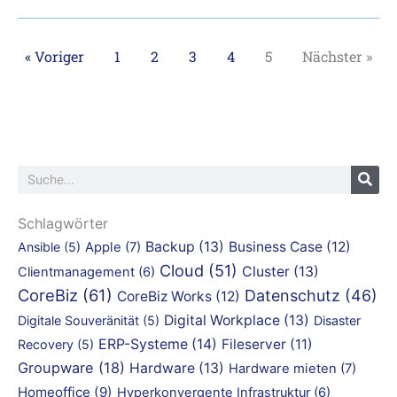
« Voriger
1
2
3
4
5
Nächster »
Suche
Schlagwörter
Backup
(13)
Business Case
(12)
Ansible
(5)
Apple
(7)
Cloud
(51)
Cluster
(13)
Clientmanagement
(6)
CoreBiz
(61)
Datenschutz
(46)
CoreBiz Works
(12)
Digital Workplace
(13)
Digitale Souveränität
(5)
Disaster
ERP-Systeme
(14)
Fileserver
(11)
Recovery
(5)
Groupware
(18)
Hardware
(13)
Hardware mieten
(7)
Homeoffice
(9)
Hyperkonvergente Infrastruktur
(6)