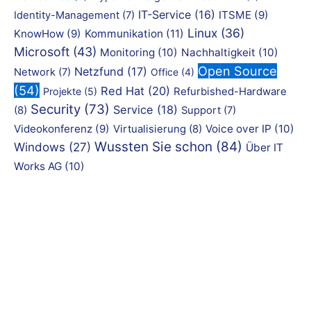
IT-Service
(16)
ITSME
(9)
Identity-Management
(7)
Linux
(36)
KnowHow
(9)
Kommunikation
(11)
Microsoft
(43)
Monitoring
(10)
Nachhaltigkeit
(10)
Open Source
Netzfund
(17)
Network
(7)
Office
(4)
(54)
Red Hat
(20)
Refurbished-Hardware
Projekte
(5)
Security
(73)
Service
(18)
(8)
Support
(7)
Videokonferenz
(9)
Virtualisierung
(8)
Voice over IP
(10)
Wussten Sie schon
(84)
Windows
(27)
Über IT
Works AG
(10)