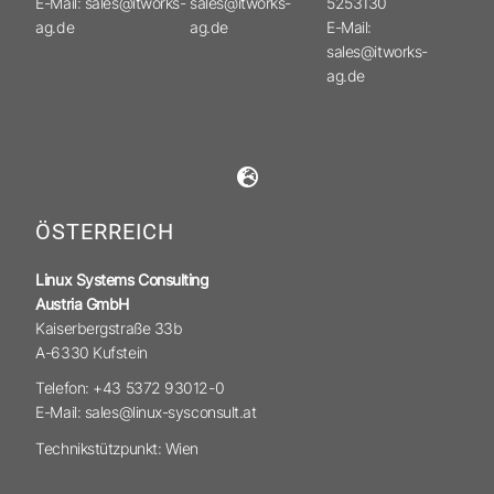
E-Mail: sales@itworks-
sales@itworks-
5253130
ag.de
ag.de
E-Mail:
sales@itworks-
ag.de
ÖSTERREICH
Linux Systems Consulting
Austria GmbH
Kaiserbergstraße 33b
A-6330 Kufstein
Telefon: +43 5372 93012-0
E-Mail: sales@linux-sysconsult.at
Technikstützpunkt: Wien