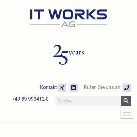
Zum
Inhalt
springen
X
L
P
Kontakt
Rufen Sie uns an:
i
i
h
n
n
o
+49 89 993412-0
Suche
g
k
n
e
e
d
i
n