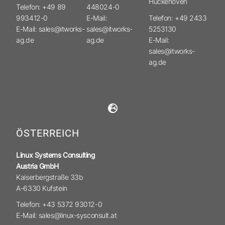
Hückehoven
Telefon: +49 89
448024-0
993412-0
E-Mail:
Telefon: +49 2433
E-Mail: sales@itworks-
sales@itworks-
5253130
ag.de
ag.de
E-Mail:
sales@itworks-
ag.de
ÖSTERREICH
Linux Systems Consulting
Austria GmbH
Kaiserbergstraße 33b
A-6330 Kufstein
Telefon: +43 5372 93012-0
E-Mail: sales@linux-sysconsult.at