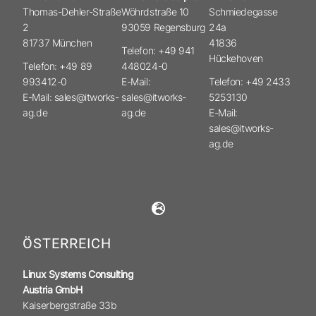
Thomas-Dehler-Straße
Wöhrdstraße 10
Schmiedegasse
2
93059 Regensburg
24a
81737 München
41836
Telefon: +49 941
Hückehoven
Telefon: +49 89
448024-0
993412-0
E-Mail:
Telefon: +49 2433
E-Mail: sales@itworks-
sales@itworks-
5253130
ag.de
ag.de
E-Mail:
sales@itworks-
ag.de
ÖSTERREICH
Linux Systems Consulting
Austria GmbH
Kaiserbergstraße 33b