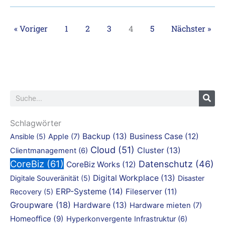
« Voriger
1
2
3
4
5
Nächster »
Suche
Schlagwörter
Backup
(13)
Business Case
(12)
Ansible
(5)
Apple
(7)
Cloud
(51)
Cluster
(13)
Clientmanagement
(6)
CoreBiz
(61)
Datenschutz
(46)
CoreBiz Works
(12)
Digital Workplace
(13)
Digitale Souveränität
(5)
Disaster
ERP-Systeme
(14)
Fileserver
(11)
Recovery
(5)
Groupware
(18)
Hardware
(13)
Hardware mieten
(7)
Homeoffice
(9)
Hyperkonvergente Infrastruktur
(6)