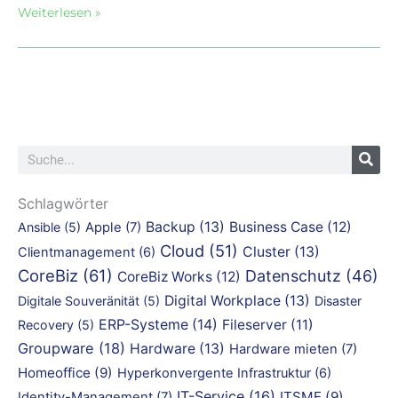
Weiterlesen »
Suche
Schlagwörter
Backup
(13)
Business Case
(12)
Ansible
(5)
Apple
(7)
Cloud
(51)
Cluster
(13)
Clientmanagement
(6)
CoreBiz
(61)
Datenschutz
(46)
CoreBiz Works
(12)
Digital Workplace
(13)
Digitale Souveränität
(5)
Disaster
ERP-Systeme
(14)
Fileserver
(11)
Recovery
(5)
Groupware
(18)
Hardware
(13)
Hardware mieten
(7)
Homeoffice
(9)
Hyperkonvergente Infrastruktur
(6)
IT-Service
(16)
ITSME
(9)
Identity-Management
(7)