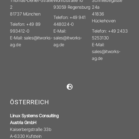
Thomas-Dehler-Straße
Wöhrdstraße 10
Schmiedegasse
2
93059 Regensburg
24a
81737 München
41836
Telefon: +49 941
Hückehoven
Telefon: +49 89
448024-0
993412-0
E-Mail:
Telefon: +49 2433
E-Mail: sales@itworks-
sales@itworks-
5253130
ag.de
ag.de
E-Mail:
sales@itworks-
ag.de
ÖSTERREICH
Linux Systems Consulting
Austria GmbH
Kaiserbergstraße 33b
A-6330 Kufstein