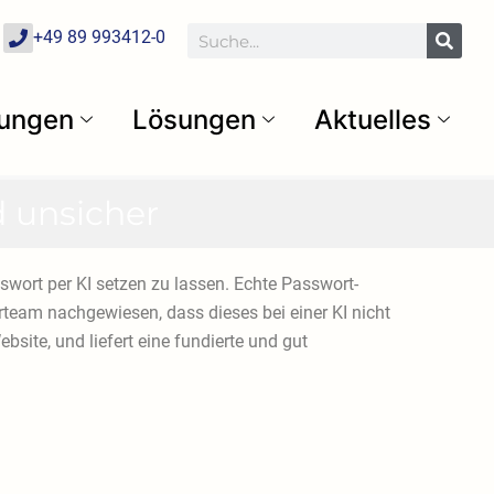
P
Suche
+49 89 993412-0
h
o
n
e
tungen
Lösungen
Aktuelles
d unsicher
sswort per KI setzen zu lassen. Echte Passwort-
team nachgewiesen, dass dieses bei einer KI nicht
bsite, und liefert eine fundierte und gut