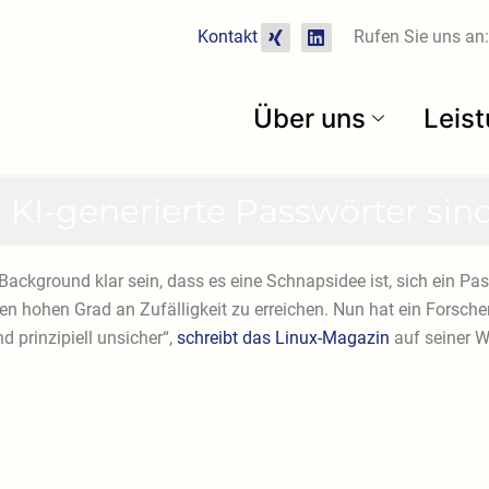
X
L
Kontakt
Rufen Sie uns an:
i
i
n
n
g
k
e
Über uns
Leis
d
i
n
 KI-generierte Passwörter sin
Background klar sein, dass es eine Schnapsidee ist, sich ein Pa
 hohen Grad an Zufälligkeit zu erreichen. Nun hat ein Forscher
nd prinzipiell unsicher“,
schreibt das Linux-Magazin
auf seiner We