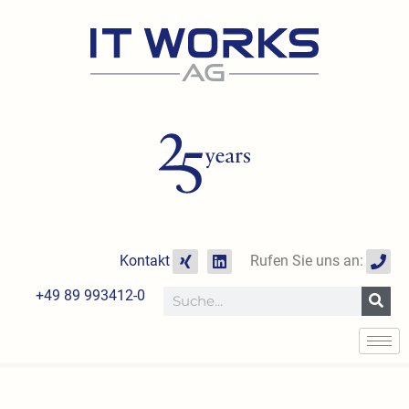
Zum
Inhalt
springen
X
L
P
Kontakt
Rufen Sie uns an:
i
i
h
n
n
o
+49 89 993412-0
Suche
g
k
n
e
e
d
i
n