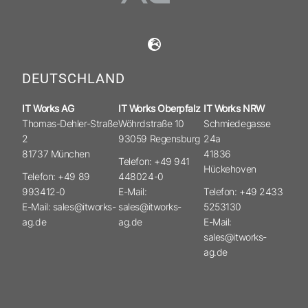
DEUTSCHLAND
IT Works AG
IT Works Oberpfalz
IT Works NRW
Thomas-Dehler-Straße
Wöhrdstraße 10
Schmiedegasse
2
93059 Regensburg
24a
81737 München
41836
Telefon: +49 941
Hückehoven
Telefon: +49 89
448024-0
993412-0
E-Mail:
Telefon: +49 2433
E-Mail: sales@itworks-
sales@itworks-
5253130
ag.de
ag.de
E-Mail:
sales@itworks-
ag.de