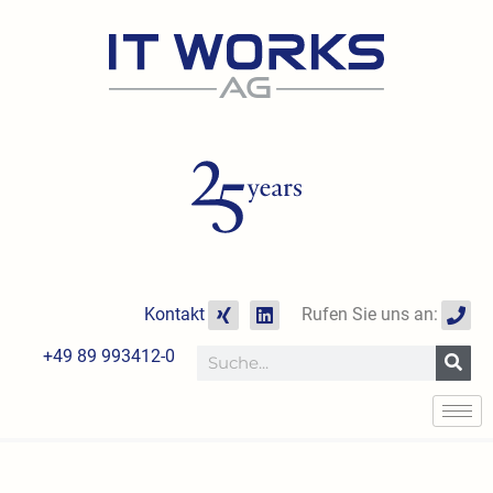
Zum
Inhalt
springen
X
L
P
Kontakt
Rufen Sie uns an:
i
i
h
n
n
o
+49 89 993412-0
Suche
g
k
n
e
e
d
i
n