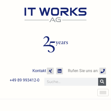
Zum
Inhalt
springen
X
L
P
Kontakt
Rufen Sie uns an:
i
i
h
n
n
o
+49 89 993412-0
Suche
g
k
n
e
e
d
i
n