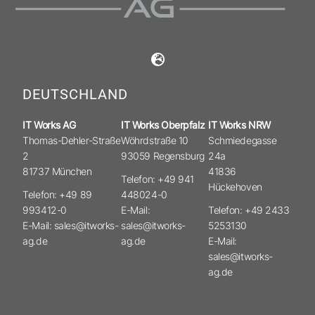
DEUTSCHLAND
IT Works AG
IT Works Oberpfalz
IT Works NRW
Thomas-Dehler-Straße
Wöhrdstraße 10
Schmiedegasse
2
93059 Regensburg
24a
81737 München
41836
Telefon: +49 941
Hückehoven
Telefon: +49 89
448024-0
993412-0
E-Mail:
Telefon: +49 2433
E-Mail: sales@itworks-
sales@itworks-
5253130
ag.de
ag.de
E-Mail:
sales@itworks-
ag.de