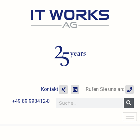
Zum
Inhalt
springen
X
L
P
Kontakt
Rufen Sie uns an:
i
i
h
n
n
o
+49 89 993412-0
Suche
g
k
n
e
e
d
i
n