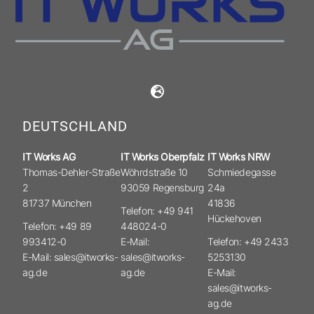
DEUTSCHLAND
IT Works AG
IT Works Oberpfalz
IT Works NRW
Thomas-Dehler-Straße
Wöhrdstraße 10
Schmiedegasse
2
93059 Regensburg
24a
81737 München
41836
Telefon: +49 941
Hückehoven
Telefon: +49 89
448024-0
993412-0
E-Mail:
Telefon: +49 2433
E-Mail: sales@itworks-
sales@itworks-
5253130
ag.de
ag.de
E-Mail:
sales@itworks-
ag.de