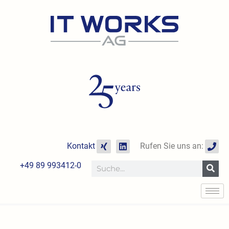
Zum
Inhalt
springen
X
L
P
Kontakt
Rufen Sie uns an:
i
i
h
n
n
o
+49 89 993412-0
Suche
g
k
n
e
e
d
i
n