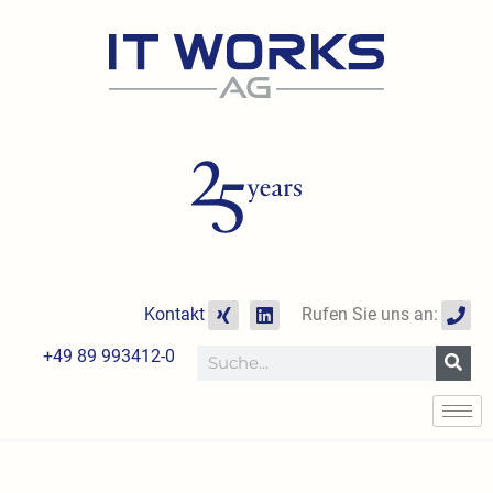
Zum
Inhalt
springen
X
L
P
Kontakt
Rufen Sie uns an:
i
i
h
n
n
o
+49 89 993412-0
Suche
g
k
n
e
e
d
i
n