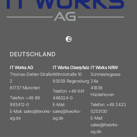
DEUTSCHLAND
IT Works AG
IT Works Oberpfalz
IT Works NRW
Thomas-Dehler-Straße
Wöhrdstraße 10
Schmiedegasse
2
93059 Regensburg
24a
81737 München
41836
Telefon: +49 941
Hückehoven
Telefon: +49 89
448024-0
993412-0
E-Mail:
Telefon: +49 2433
E-Mail: sales@itworks-
sales@itworks-
5253130
ag.de
ag.de
E-Mail:
sales@itworks-
ag.de