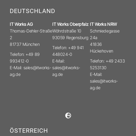
DEUTSCHLAND
IT Works AG
IT Works Oberpfalz
IT Works NRW
Thomas-Dehler-Straße
Wöhrdstraße 10
Schmiedegasse
2
93059 Regensburg
24a
81737 München
41836
Telefon: +49 941
Hückehoven
Telefon: +49 89
448024-0
993412-0
E-Mail:
Telefon: +49 2433
E-Mail: sales@itworks-
sales@itworks-
5253130
ag.de
ag.de
E-Mail:
sales@itworks-
ag.de
ÖSTERREICH