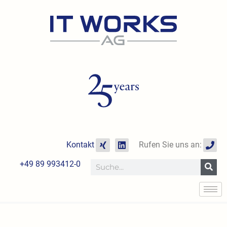
Zum
Inhalt
springen
X
L
P
Kontakt
Rufen Sie uns an:
i
i
h
n
n
o
+49 89 993412-0
Suche
g
k
n
e
e
d
i
n