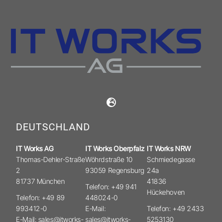
DEUTSCHLAND
IT Works AG
IT Works Oberpfalz
IT Works NRW
Thomas-Dehler-Straße
Wöhrdstraße 10
Schmiedegasse
2
93059 Regensburg
24a
81737 München
41836
Telefon: +49 941
Hückehoven
Telefon: +49 89
448024-0
993412-0
E-Mail:
Telefon: +49 2433
E-Mail: sales@itworks-
sales@itworks-
5253130