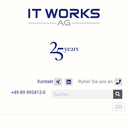
Zum
Inhalt
springen
X
L
P
Kontakt
Rufen Sie uns an:
i
i
h
n
n
o
+49 89 993412-0
Suche
g
k
n
e
e
d
i
n