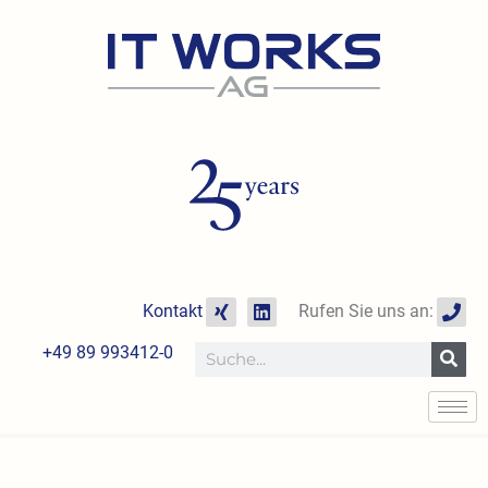
Zum
Inhalt
springen
X
L
P
Kontakt
Rufen Sie uns an:
i
i
h
n
n
o
+49 89 993412-0
Suche
g
k
n
e
e
d
i
n