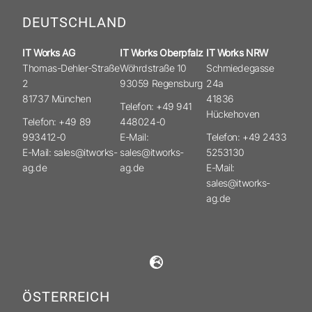
DEUTSCHLAND
IT Works AG
IT Works Oberpfalz
IT Works NRW
Thomas-Dehler-Straße
Wöhrdstraße 10
Schmiedegasse
2
93059 Regensburg
24a
81737 München
41836
Telefon: +49 941
Hückehoven
Telefon: +49 89
448024-0
993412-0
E-Mail:
Telefon: +49 2433
E-Mail: sales@itworks-
sales@itworks-
5253130
ag.de
ag.de
E-Mail:
sales@itworks-
ag.de
ÖSTERREICH