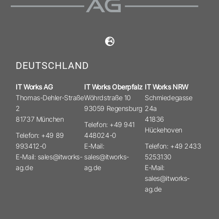
DEUTSCHLAND
IT Works AG
IT Works Oberpfalz
IT Works NRW
Thomas-Dehler-Straße
Wöhrdstraße 10
Schmiedegasse
2
93059 Regensburg
24a
81737 München
41836
Telefon: +49 941
Hückehoven
Telefon: +49 89
448024-0
993412-0
E-Mail:
Telefon: +49 2433
E-Mail: sales@itworks-
sales@itworks-
5253130
ag.de
ag.de
E-Mail:
sales@itworks-
ag.de