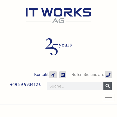
Zum
Inhalt
springen
X
L
P
Kontakt
Rufen Sie uns an:
i
i
h
n
n
o
+49 89 993412-0
Suche
g
k
n
e
e
d
i
n