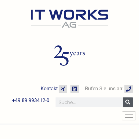
Zum
Inhalt
springen
X
L
P
Kontakt
Rufen Sie uns an:
i
i
h
n
n
o
+49 89 993412-0
Suche
g
k
n
e
e
d
i
n