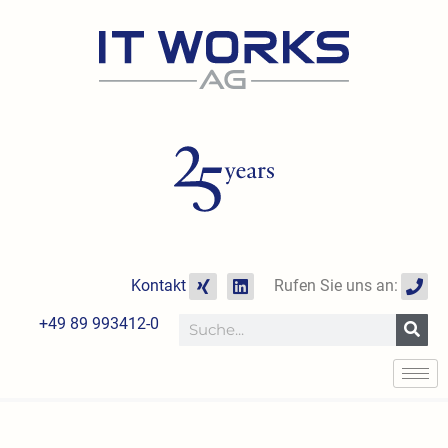
Zum
Inhalt
springen
X
L
P
Kontakt
Rufen Sie uns an:
i
i
h
n
n
o
+49 89 993412-0
Suche
g
k
n
e
e
d
i
n