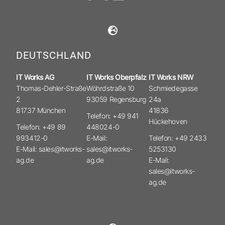
DEUTSCHLAND
IT Works AG
IT Works Oberpfalz
IT Works NRW
Thomas-Dehler-Straße
Wöhrdstraße 10
Schmiedegasse
2
93059 Regensburg
24a
81737 München
41836
Telefon: +49 941
Hückehoven
Telefon: +49 89
448024-0
993412-0
E-Mail:
Telefon: +49 2433
E-Mail: sales@itworks-
sales@itworks-
5253130
ag.de
ag.de
E-Mail:
sales@itworks-
ag.de