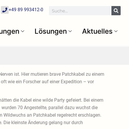
P
Suche
+49 89 993412-0
h
o
n
e
tungen
Lösungen
Aktuelles
Nerven ist. Hier mutieren brave Patchkabel zu einem
oft wie ein Forscher auf einer Expedition – vor
tten die Kabel eine wilde Party gefeiert. Bei einem
n wurden 70 Angestellte, parallel dazu wuchst die
nem Wildwuchs an Patchkabel regelrecht erschlagen.
 Die kleinste Änderung gelang nur durch