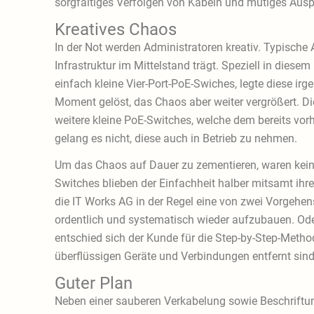
sorgfältiges Verfolgen von Kabeln und mutiges Ausp
Kreatives Chaos
In der Not werden Administratoren kreativ. Typische A
Infrastruktur im Mittelstand trägt. Speziell in dies
einfach kleine Vier-Port-PoE-Swiches, legte diese i
Moment gelöst, das Chaos aber weiter vergrößert. Die
weitere kleine PoE-Switches, welche dem bereits v
gelang es nicht, diese auch in Betrieb zu nehmen.
Um das Chaos auf Dauer zu zementieren, waren keiner
Switches blieben der Einfachheit halber mitsamt ihr
die IT Works AG in der Regel eine von zwei Vorgehe
ordentlich und systematisch wieder aufzubauen. Ode
entschied sich der Kunde für die Step-by-Step-Metho
überflüssigen Geräte und Verbindungen entfernt sin
Guter Plan
Neben einer sauberen Verkabelung sowie Beschriftung