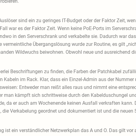
robieren.
uslöser sind ein zu geringes IT-Budget oder der Faktor Zeit, wen
em Fall war es der Faktor Zeit. Wenn keine PoE-Ports im Serversc
rgendwo in den Serverschrank und verkabelte sie. Dadurch war d
 vermeintliche Übergangslösung wurde zur Routine, es gilt „nicht
orhanden Wildwuchs beiwohnen. Obwohl neue und ausreichend di
lei Beschriftungen zu finden, die Farben der Patchkabel zufälli
en Kabeln im Rack. Klar, dass ein Einzel-Admin aus der Nummer
nsweisen: Entweder man reißt alles raus und nimmt eine entspr
r man kämpft sich schrittweise durch den Kabelduschungel und 
de, da er auch am Wochenende keinen Ausfall verkraften kann. Da
d, die Verkabelung geordnet und dokumentiert ist und die neuen
 ist ein verständlicher Netzwerkplan das A und O. Das gilt vor