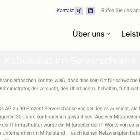
X
L
Kontakt
Rufen Sie uns an:
i
i
n
n
g
k
e
Über uns
Leis
d
i
n
Kabelsalat im Serverschrank
schrank erhaschen konnte, weiß, dass dies kein Ort für schwache 
ministrator, der versucht, den Überblick zu behalten, fühlt sich 
AG zu 90 Prozent Serverschänke vor, bei den es aussieht, als hä
angenen 30 Jahre kontinuierlich gewachsen. Aus vier Mitarbeiter
der IT-Infrastruktur wurde ein Mitarbeiter der IT Works von ei
 Unternehmen im Mittelstand – auch keinen Netzwerkplan hatte.