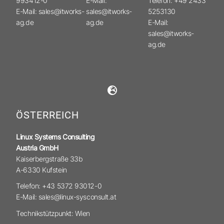
993412-0
E-Mail:
Telefon: +49 2433
E-Mail: sales@itworks-
sales@itworks-
5253130
ag.de
ag.de
E-Mail:
sales@itworks-
ag.de
ÖSTERREICH
Linux Systems Consulting
Austria GmbH
Kaiserbergstraße 33b
A-6330 Kufstein
Telefon: +43 5372 93012-0
E-Mail: sales@linux-sysconsult.at
Technikstützpunkt: Wien