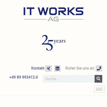
Zum
Inhalt
springen
X
L
P
Kontakt
Rufen Sie uns an:
i
i
h
n
n
o
+49 89 993412-0
Suche
g
k
n
e
e
d
i
n