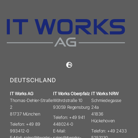
DEUTSCHLAND
IT Works AG
IT Works Oberpfalz
IT Works NRW
Thomas-Dehler-Straße
Wöhrdstraße 10
Schmiedegasse
2
93059 Regensburg
24a
81737 München
41836
Telefon: +49 941
Hückehoven
Telefon: +49 89
448024-0
993412-0
E-Mail:
Telefon: +49 2433
E-Mail: sales@itworks-
sales@itworks-
5253130