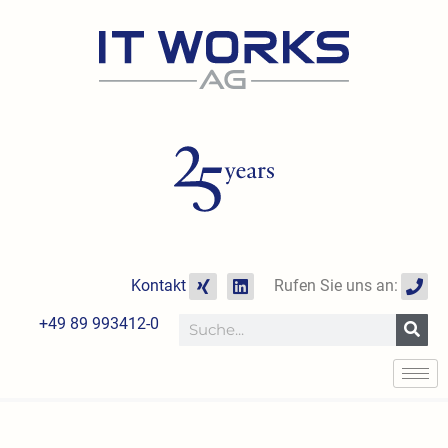
Zum
Inhalt
springen
X
L
P
Kontakt
Rufen Sie uns an:
i
i
h
n
n
o
+49 89 993412-0
Suche
g
k
n
e
e
d
i
n