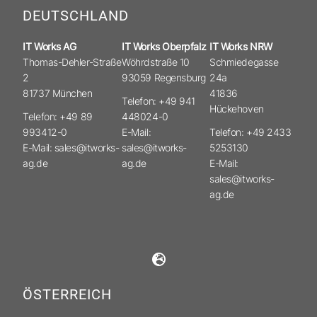
DEUTSCHLAND
IT Works AG
IT Works Oberpfalz
IT Works NRW
Thomas-Dehler-Straße
Wöhrdstraße 10
Schmiedegasse
2
93059 Regensburg
24a
81737 München
41836
Telefon: +49 941
Hückehoven
Telefon: +49 89
448024-0
993412-0
E-Mail:
Telefon: +49 2433
E-Mail: sales@itworks-
sales@itworks-
5253130
ag.de
ag.de
E-Mail:
sales@itworks-
ag.de
ÖSTERREICH