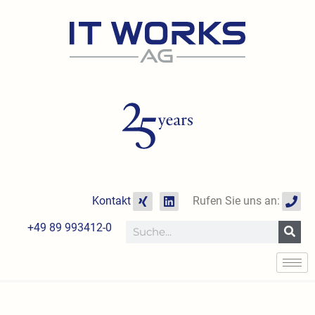
Zum
Inhalt
springen
X
L
P
Kontakt
Rufen Sie uns an:
i
i
h
n
n
o
+49 89 993412-0
Suche
g
k
n
e
e
d
i
n