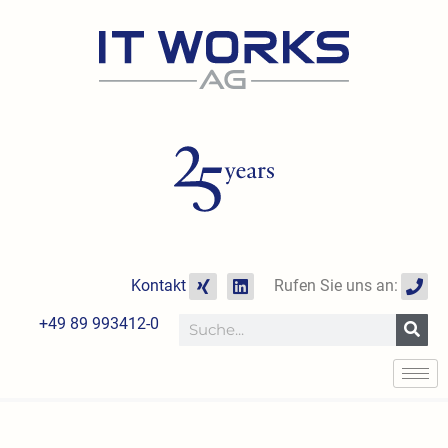
Zum
Inhalt
springen
X
L
P
Kontakt
Rufen Sie uns an:
i
i
h
n
n
o
+49 89 993412-0
Suche
g
k
n
e
e
d
i
n