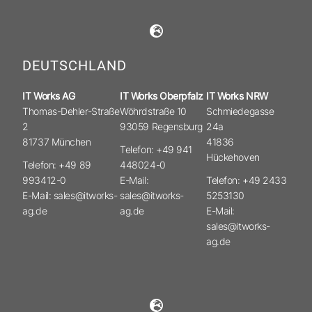
DEUTSCHLAND
IT Works AG
IT Works Oberpfalz
IT Works NRW
Thomas-Dehler-Straße
Wöhrdstraße 10
Schmiedegasse
2
93059 Regensburg
24a
81737 München
41836
Telefon: +49 941
Hückehoven
Telefon: +49 89
448024-0
993412-0
E-Mail:
Telefon: +49 2433
E-Mail: sales@itworks-
sales@itworks-
5253130
ag.de
ag.de
E-Mail:
sales@itworks-
ag.de