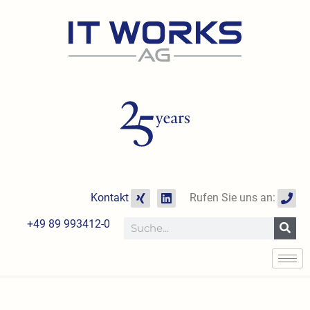
Zum
Inhalt
springen
X
L
P
Kontakt
Rufen Sie uns an:
i
i
h
n
n
o
+49 89 993412-0
Suche
g
k
n
e
e
d
i
n