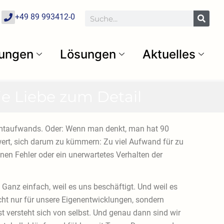
P
Suche
+49 89 993412-0
h
o
n
e
tungen
Lösungen
Aktuelles
ie Liebe zum Detail
Gesamtaufwands. Oder: Wenn man denkt, man hat 90
t wert, sich darum zu kümmern: Zu viel Aufwand für zu
en Fehler oder ein unerwartetes Verhalten der
 Ganz einfach, weil es uns beschäftigt. Und weil es
cht nur für unsere Eigenentwicklungen, sondern
ist versteht sich von selbst. Und genau dann sind wir