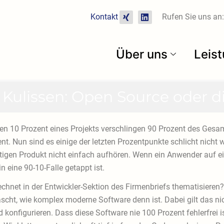
X
L
Kontakt
Rufen Sie uns an:
i
i
n
n
g
k
e
Über uns
Leis
d
i
n
 Kulissen: Open Source oder d
letzten 10 Prozent eines Projekts verschlingen 90 Prozent des 
ent. Nun sind es einige der letzten Prozentpunkte schlicht nich
igen Produkt nicht einfach aufhören. Wenn ein Anwender auf ein
in eine 90-10-Falle getappt ist.
echnet in der Entwickler-Sektion des Firmenbriefs thematisieren?
ascht, wie komplex moderne Software denn ist. Dabei gilt das ni
nd konfigurieren. Dass diese Software nie 100 Prozent fehlerfrei 