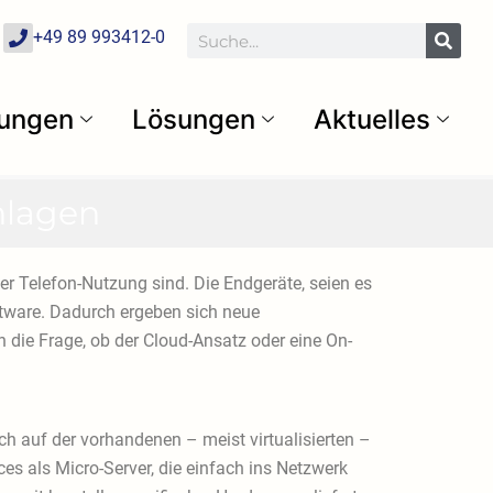
P
Suche
+49 89 993412-0
h
o
n
e
tungen
Lösungen
Aktuelles
nlagen
r Telefon-Nutzung sind. Die Endgeräte, seien es
ftware. Dadurch ergeben sich neue
 die Frage, ob der Cloud-Ansatz oder eine On-
ch auf der vorhandenen – meist virtualisierten –
nces als Micro-Server, die einfach ins Netzwerk