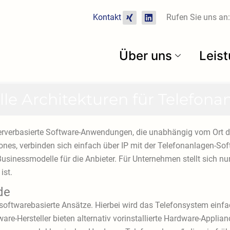
X
L
Kontakt
Rufen Sie uns an:
i
i
n
n
g
k
e
Über uns
Leis
d
i
n
lle Architekturen für Telefona
erverbasierte Software-Anwendungen, die unabhängig vom Ort de
nes, verbinden sich einfach über IP mit der Telefonanlagen-So
inessmodelle für die Anbieter. Für Unternehmen stellt sich nun
ist.
de
n softwarebasierte Ansätze. Hierbei wird das Telefonsystem einfa
tware-Hersteller bieten alternativ vorinstallierte Hardware-Applia