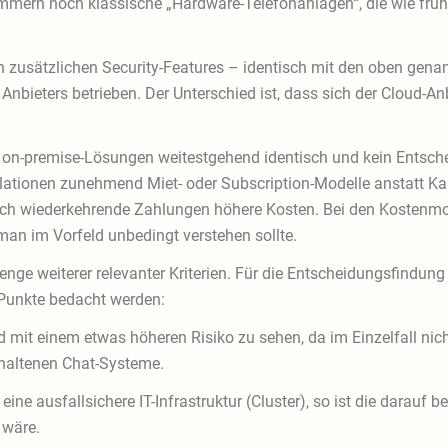
mern noch klassische „Hardware-Telefonanlagen“, die wie früher
zusätzlichen Security-Features – identisch mit den oben genann
nbieters betrieben. Der Unterschied ist, dass sich der Cloud-A
d on-premise-Lösungen weitestgehend identisch und kein Entsch
stallationen zunehmend Miet- oder Subscription-Modelle anstatt K
urch wiederkehrende Zahlungen höhere Kosten. Bei den Kostenmod
 man im Vorfeld unbedingt verstehen sollte.
nge weiterer relevanter Kriterien. Für die Entscheidungsfindung
 Punkte bedacht werden:
 mit einem etwas höheren Risiko zu sehen, da im Einzelfall n
haltenen Chat-Systeme.
eine ausfallsichere IT-Infrastruktur (Cluster), so ist die darau
 wäre.