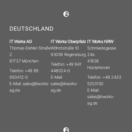
DEUTSCHLAND
IT Works AG
IT Works Oberpfalz
IT Works NRW
Thomas-Dehler-Straße
Wöhrdstraße 10
Schmiedegasse
2
93059 Regensburg
24a
81737 München
41836
Telefon: +49 941
Hückehoven
Telefon: +49 89
448024-0
993412-0
E-Mail:
Telefon: +49 2433
E-Mail: sales@itworks-
sales@itworks-
5253130
ag.de
ag.de
E-Mail:
sales@itworks-
ag.de