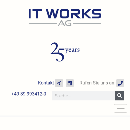
Zum
Inhalt
springen
X
L
P
Kontakt
Rufen Sie uns an:
i
i
h
n
n
o
+49 89 993412-0
Suche
g
k
n
e
e
d
i
n