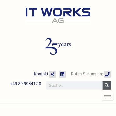
Zum
Inhalt
springen
X
L
P
Kontakt
Rufen Sie uns an:
i
i
h
n
n
o
+49 89 993412-0
Suche
g
k
n
e
e
d
i
n