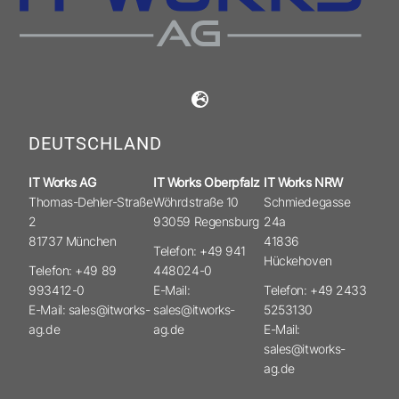
DEUTSCHLAND
IT Works AG
IT Works Oberpfalz
IT Works NRW
Thomas-Dehler-Straße
Wöhrdstraße 10
Schmiedegasse
2
93059 Regensburg
24a
81737 München
41836
Telefon: +49 941
Hückehoven
Telefon: +49 89
448024-0
993412-0
E-Mail:
Telefon: +49 2433
E-Mail: sales@itworks-
sales@itworks-
5253130
ag.de
ag.de
E-Mail:
sales@itworks-
ag.de