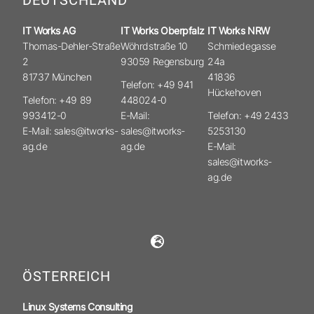
DEUTSCHLAND
IT Works AG
IT Works Oberpfalz
IT Works NRW
Thomas-Dehler-Straße
Wöhrdstraße 10
Schmiedegasse
2
93059 Regensburg
24a
81737 München
41836
Telefon: +49 941
Hückehoven
Telefon: +49 89
448024-0
993412-0
E-Mail:
Telefon: +49 2433
E-Mail: sales@itworks-
sales@itworks-
5253130
ag.de
ag.de
E-Mail:
sales@itworks-
ag.de
ÖSTERREICH
Linux Systems Consulting