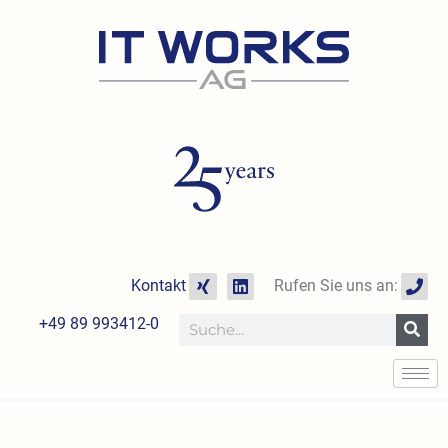
Zum
Inhalt
springen
X
L
P
Kontakt
Rufen Sie uns an:
i
i
h
n
n
o
+49 89 993412-0
Suche
g
k
n
e
e
d
i
n