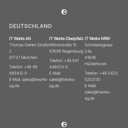
DEUTSCHLAND
IT Works AG
IT Works Oberpfalz
IT Works NRW
Thomas-Dehler-Straße
Wöhrdstraße 10
Schmiedegasse
2
93059 Regensburg
24a
81737 München
41836
Telefon: +49 941
Hückehoven
Telefon: +49 89
448024-0
993412-0
E-Mail:
Telefon: +49 2433
E-Mail: sales@itworks-
sales@itworks-
5253130
ag.de
ag.de
E-Mail:
sales@itworks-
ag.de