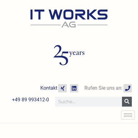
Zum
Inhalt
springen
X
L
P
Kontakt
Rufen Sie uns an:
i
i
h
n
n
o
+49 89 993412-0
Suche
g
k
n
e
e
d
i
n