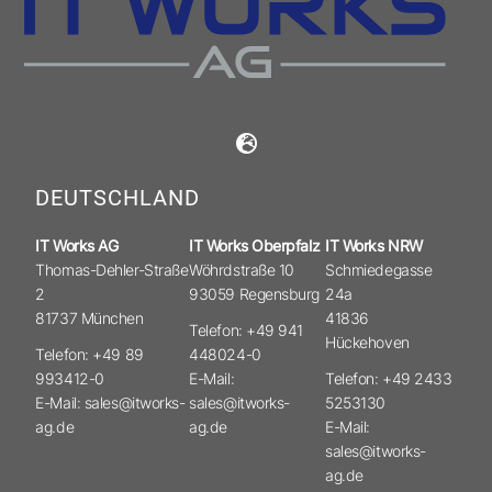
DEUTSCHLAND
IT Works AG
IT Works Oberpfalz
IT Works NRW
Thomas-Dehler-Straße
Wöhrdstraße 10
Schmiedegasse
2
93059 Regensburg
24a
81737 München
41836
Telefon: +49 941
Hückehoven
Telefon: +49 89
448024-0
993412-0
E-Mail:
Telefon: +49 2433
E-Mail: sales@itworks-
sales@itworks-
5253130
ag.de
ag.de
E-Mail:
sales@itworks-
ag.de