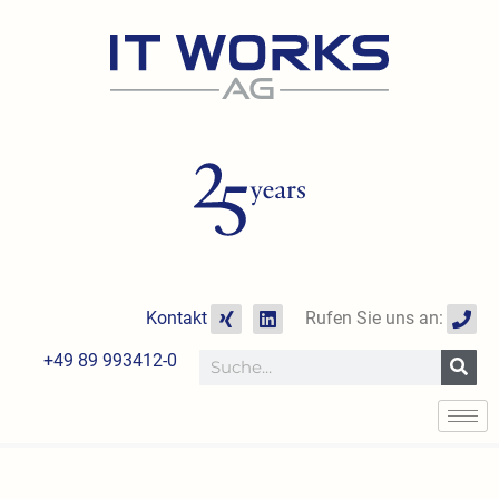
Zum
Inhalt
springen
X
L
P
Kontakt
Rufen Sie uns an:
i
i
h
n
n
o
+49 89 993412-0
Suche
g
k
n
e
e
d
i
n