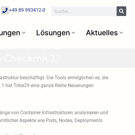
P
Suche
+49 89 993412-0
h
o
n
e
tungen
Lösungen
Aktuelles
n Checkmk 2.1
struktur beschäftigt. Die Tools ermöglichen es, die
.1 hat Tribe29 eine ganze Reihe Neuerungen
nge von Container-Infrastrukturen analysieren und
ämtlicher Aspekte wie Pods, Nodes, Deployments