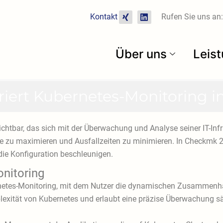
X
L
Kontakt
Rufen Sie uns an:
i
i
n
n
g
k
e
Über uns
Leis
d
i
n
griert Kubernetes-Monitoring i
htbar, das sich mit der Überwachung und Analyse seiner IT-Infra
e zu maximieren und Ausfallzeiten zu minimieren. In Checkmk 2
die Konfiguration beschleunigen.
onitoring
ernetes-Monitoring, mit dem Nutzer die dynamischen Zusammenhä
xität von Kubernetes und erlaubt eine präzise Überwachung s