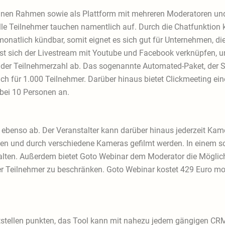
einen Rahmen sowie als Plattform mit mehreren Moderatoren und
lle Teilnehmer tauchen namentlich auf. Durch die Chatfunktion 
monatlich kündbar, somit eignet es sich gut für Unternehmen, die
ässt sich der Livestream mit Youtube und Facebook verknüpfen, u
 der Teilnehmerzahl ab. Das sogenannte Automated-Paket, der St
h für 1.000 Teilnehmer. Darüber hinaus bietet Clickmeeting eine
 bei 10 Personen an.
benso ab. Der Veranstalter kann darüber hinaus jederzeit Kame
en und durch verschiedene Kameras gefilmt werden. In einem so
alten. Außerdem bietet Goto Webinar dem Moderator die Möglic
r Teilnehmer zu beschränken. Goto Webinar kostet 429 Euro mona
tstellen punkten, das Tool kann mit nahezu jedem gängigen CR