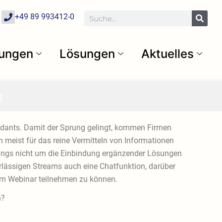
P
Suche
+49 89 993412-0
h
o
n
e
tungen
Lösungen
Aktuelles
n
endants. Damit der Sprung gelingt, kommen Firmen
meist für das reine Vermitteln von Informationen
erdings nicht um die Einbindung ergänzender Lösungen
lässigen Streams auch eine Chatfunktion, darüber
 am Webinar teilnehmen zu können.
n?