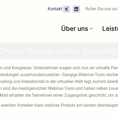
X
L
Kontakt
Rufen Sie uns an:
i
i
n
n
g
k
e
Über uns
Leis
d
i
n
Online-Events selber gestalte
sen und Kongresse. Unternehmen wagen sich nun an virtuelle P
wendungen auseinanderzusetzen. Gängige Webinar-Tools reichen 
rking und Interaktivität in der virtuellen Welt legt, kommt all
 sind die meistgenutzten Webinar-Tools und haben neben zuver
r Mail erhalten die Teilnehmer einen Zugangslink geschickt, um
it welchen Vorteilen kann welches Produkt am besten überzeuge