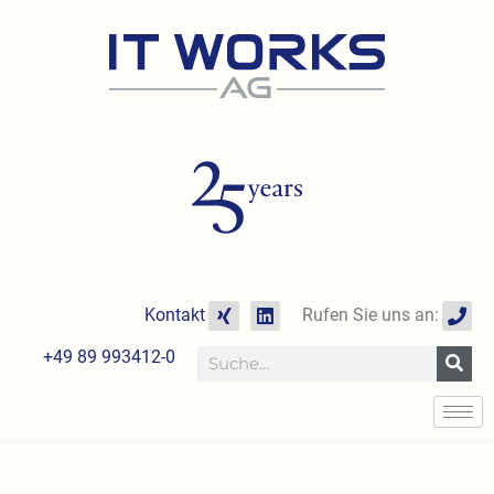
Zum
Inhalt
springen
X
L
P
Kontakt
Rufen Sie uns an:
i
i
h
n
n
o
+49 89 993412-0
Suche
g
k
n
e
e
d
i
n