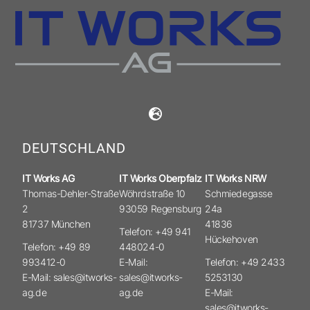
DEUTSCHLAND
IT Works AG
IT Works Oberpfalz
IT Works NRW
Thomas-Dehler-Straße
Wöhrdstraße 10
Schmiedegasse
2
93059 Regensburg
24a
81737 München
41836
Telefon: +49 941
Hückehoven
Telefon: +49 89
448024-0
993412-0
E-Mail:
Telefon: +49 2433
E-Mail: sales@itworks-
sales@itworks-
5253130
ag.de
ag.de
E-Mail:
sales@itworks-