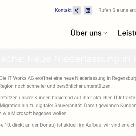
X
L
Kontakt
Rufen Sie uns an:
i
i
n
n
g
k
e
Über uns
Leis
d
i
n
Sache: Neue Niederlassung i
 Die IT Works AG eröffnet eine neue Niederlassung in Regensbu
Region noch schneller und persönlicher unterstützen.
terstützen unsere Kunden basierend auf ihrer aktuellen IT-Infras
n Migration hin zu digitaler Souveränität. Damit gewinnen Kunden
 wie Microsoft begeben wollen.
 10, direkt an der Donau) ist aktuell im Aufbau, wir sind erreic