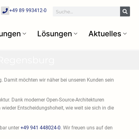
P
Suche
+49 89 993412-0
h
o
n
e
tungen
Lösungen
Aktuelles
n Regensburg
rg. Damit möchten wir näher bei unseren Kunden sein
truktur. Dank moderner Open-Source-Architekturen
 wieder Entscheidungshoheit, wie weit sie sich in die
hbar unter
+49 941 448024-0
. Wir freuen uns auf den