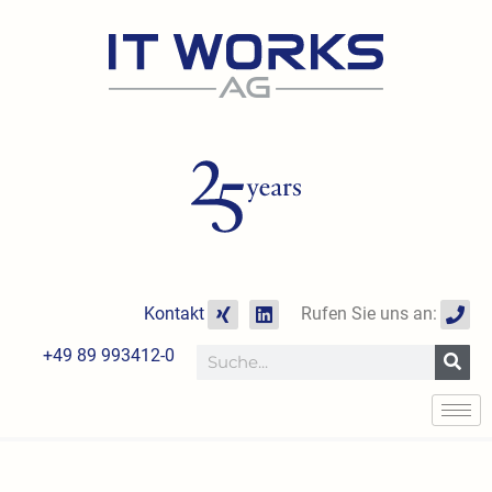
Zum
Inhalt
springen
X
L
P
Kontakt
Rufen Sie uns an:
i
i
h
n
n
o
+49 89 993412-0
Suche
g
k
n
e
e
d
i
n