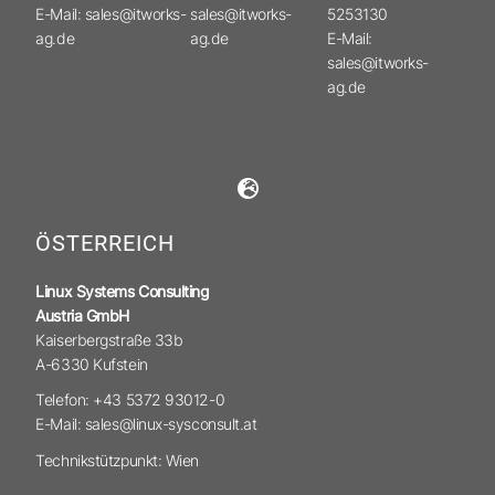
E-Mail: sales@itworks-
sales@itworks-
5253130
ag.de
ag.de
E-Mail:
sales@itworks-
ag.de
ÖSTERREICH
Linux Systems Consulting
Austria GmbH
Kaiserbergstraße 33b
A-6330 Kufstein
Telefon: +43 5372 93012-0
E-Mail: sales@linux-sysconsult.at
Technikstützpunkt: Wien