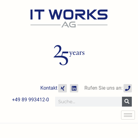
Zum
Inhalt
springen
X
L
P
Kontakt
Rufen Sie uns an:
i
i
h
n
n
o
+49 89 993412-0
Suche
g
k
n
e
e
d
i
n