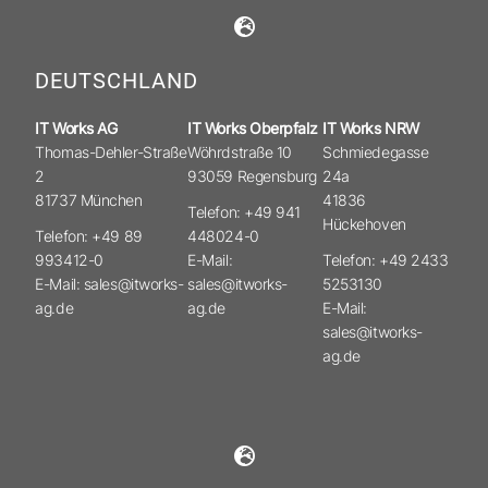
DEUTSCHLAND
IT Works AG
IT Works Oberpfalz
IT Works NRW
Thomas-Dehler-Straße
Wöhrdstraße 10
Schmiedegasse
2
93059 Regensburg
24a
81737 München
41836
Telefon: +49 941
Hückehoven
Telefon: +49 89
448024-0
993412-0
E-Mail:
Telefon: +49 2433
E-Mail: sales@itworks-
sales@itworks-
5253130
ag.de
ag.de
E-Mail:
sales@itworks-
ag.de